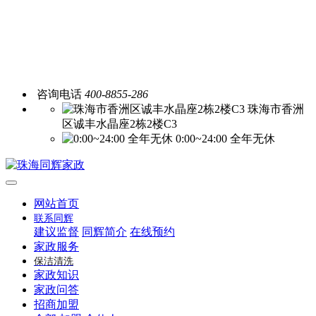
咨询电话
400-8855-286
珠海市香洲
区诚丰水晶座2栋2楼C3
0:00~24:00 全年无休
网站首页
联系同辉
建议监督
同辉简介
在线预约
家政服务
保洁清洗
家政知识
家政问答
招商加盟