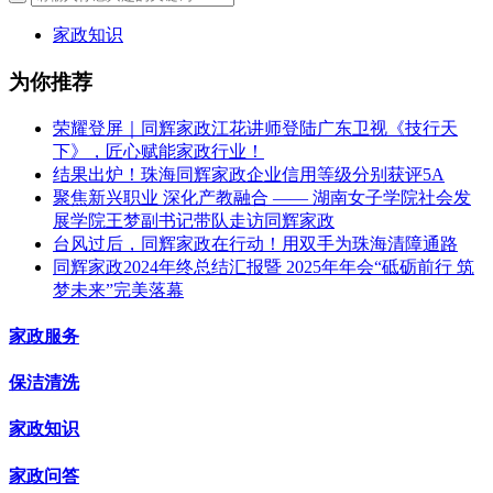
家政知识
为你推荐
荣耀登屏｜同辉家政江花讲师登陆广东卫视《技行天
下》，匠心赋能家政行业！
结果出炉！珠海同辉家政企业信用等级分别获评5A
聚焦新兴职业 深化产教融合 —— 湖南女子学院社会发
展学院王梦副书记带队走访同辉家政
台风过后，同辉家政在行动！用双手为珠海清障通路
同辉家政2024年终总结汇报暨 2025年年会“砥砺前行 筑
梦未来”完美落幕
家政服务
保洁清洗
家政知识
家政问答