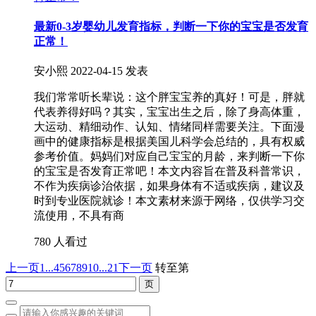
最新0-3岁婴幼儿发育指标，判断一下你的宝宝是否发育
正常！
安小熙
2022-04-15 发表
我们常常听长辈说：这个胖宝宝养的真好！可是，胖就
代表养得好吗？其实，宝宝出生之后，除了身高体重，
大运动、精细动作、认知、情绪同样需要关注。下面漫
画中的健康指标是根据美国儿科学会总结的，具有权威
参考价值。妈妈们对应自己宝宝的月龄，来判断一下你
的宝宝是否发育正常吧！本文内容旨在普及科普常识，
不作为疾病诊治依据，如果身体有不适或疾病，建议及
时到专业医院就诊！本文素材来源于网络，仅供学习交
流使用，不具有商
780 人看过
上一页
1...
4
5
6
7
8
9
10
...21
下一页
转至第